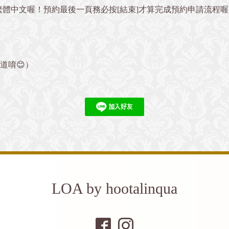
繁體中文喔！預約最後一頁務必按[結束]才算完成預約申請流程
』
道唷😊）
LOA by hootalinqua