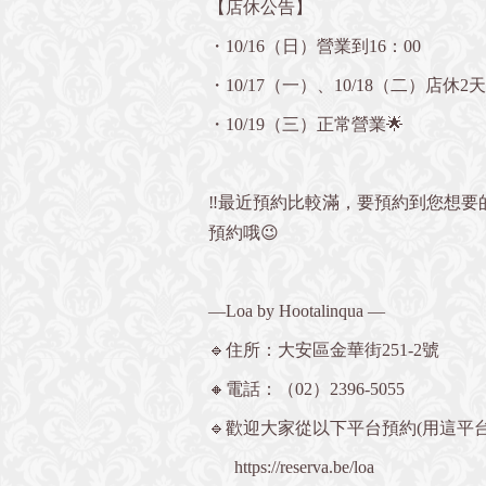
【店休公告】
・10/16（日）營業到16：00
・10/17（一）、10/18（二）店休2天
・10/19（三）正常營業🌟
‼️最近預約比較滿，要預約到您想
預約哦😉
—Loa by Hootalinqua —
🔹住所：大安區金華街251-2號
🔸電話：（02）2396-5055
🔹歡迎大家從以下平台預約(用這平台
https://reserva.be/loa