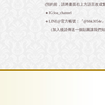
(預約前，請將畫面右上方語言改成
🔸IG:loa_channel
🔹LINE@官方帳號：『@bbk3054e
（加入後請傳送一個貼圖讓我們知