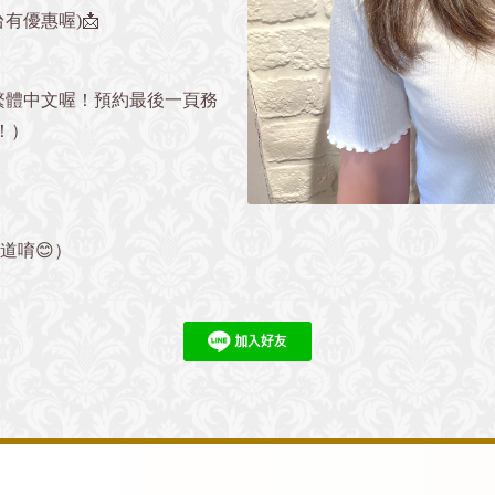
有優惠喔)📩
繁體中文喔！預約最後一頁務
！）
』
道唷😊）