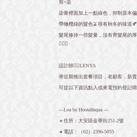
剪+染
染膏裡面加上一點綠色，抑制原本偏
帶橄欖綠的髮色🫒很有秋冬的味道🍂
髮尾修掉一些髮量，沒有齊髮尾的厚
🧚🏻‍♀️
設計師👉🏻LENYA
🉐近期推出套餐項目，老顧客，新
可從以下資訊點入或來電預約登記唷💁🏻
—Loa by Hootalinqua —
🔹住所：大安區金華街251-2號
🔸電話：（02）2396-5055