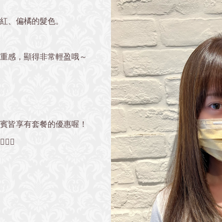
紅、偏橘的髮色。
重感，顯得非常輕盈哦～
貴賓皆享有套餐的優惠喔！
‍♀️