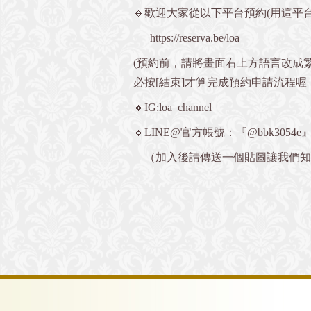
🔹歡迎大家從以下平台預約(用這平台
https://reserva.be/loa
(預約前，請將畫面右上方語言改成
必按[結束]才算完成預約申請流程喔
🔸IG:loa_channel
🔹LINE@官方帳號：『@bbk3054e
（加入後請傳送一個貼圖讓我們知