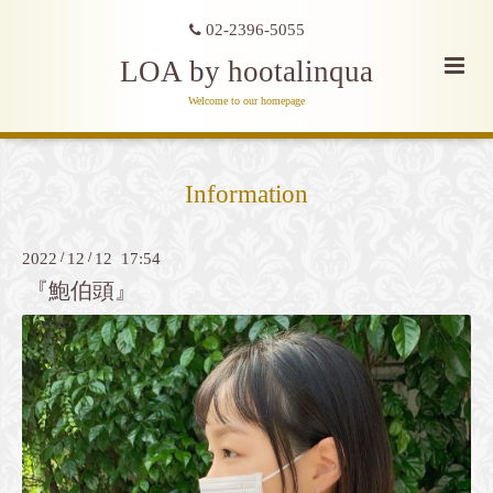
02-2396-5055
LOA by hootalinqua
Welcome to our homepage
Information
2022
/
12
/
12 17:54
『鮑伯頭』