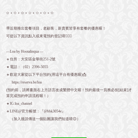
✩ ⋆ ✩ ⋆ ✩ ⋆ ✩ ⋆ ✩ ⋆ ✩ ⋆ ✩
🉐近期推出套餐項目，老顧客，新貴賓皆享有套餐的優惠喔！
可從以下資訊點入或來電預約登記唷💁🏻‍♀️
—Loa by Hootalinqua —
🔹住所：大安區金華街251-2號
🔸電話：（02）2396-5055
🔹歡迎大家從以下平台預約(用這平台有優惠喔)📩
https://reserva.be/loa
(預約前，請將畫面右上方語言改成繁體中文喔！預約最後一頁務必按[結束]才
算完成預約申請流程喔！）
🔸IG:loa_channel
🔹LINE@官方帳號：『@bbk3054e』
（加入後請傳送一個貼圖讓我們知道唷😊）