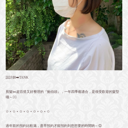
設計師➡️TANK
剪髮✂️超百搭又好整理的『鮑伯頭』，一年四季都適合，是很受歡迎的髮型
哦～👌🏻
✩ ⋆ ✩ ⋆ ✩ ⋆ ✩ ⋆ ✩ ⋆ ✩ ⋆ ✩
過年前的預約比較滿，盡早預約才能預約到您想要的時間喲～😊