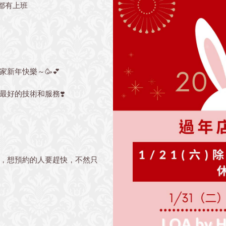
都有上班
家新年快樂～
🥳💕
最好的技術和服務
❣️
，想預約的人要趕快，不然只