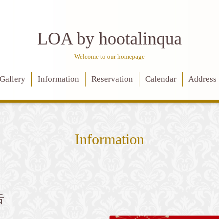
LOA by hootalinqua
Welcome to our homepage
Gallery
Information
Reservation
Calendar
Address
Information
告