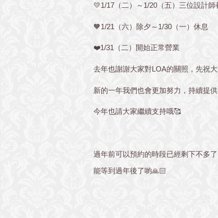
💛
1/17
（二）～
1/20
（五）三位設計師
🧡
1/21
（六）除夕～
1/30
（一）休息
❤️
1/31
（二）開始正常營業
去年也謝謝大家對
LOA
的關照，先祝大
新的一年我們也會更加努力，持續提供
今年也請大家繼續支持哦
🥰
過年前可以預約的時段已經剩下不多了
能等到過年後了喲
🙏🏻