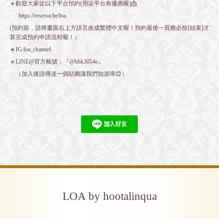
🔹歡迎大家從以下平台預約(用這平台有優惠喔)📩
https://reserva.be/loa
(預約前，請將畫面右上方語言改成繁體中文喔！預約最後一頁務必按[結束]才
算完成預約申請流程喔！）
🔸IG:loa_channel
🔹LINE@官方帳號：『@bbk3054e』
（加入後請傳送一個貼圖讓我們知道唷😊）
LOA by hootalinqua