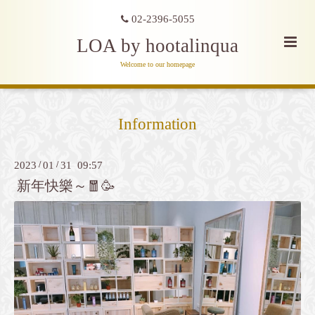
02-2396-5055
LOA by hootalinqua
Welcome to our homepage
Information
2023
/
01
/
31 09:57
新年快樂～🧧🥳