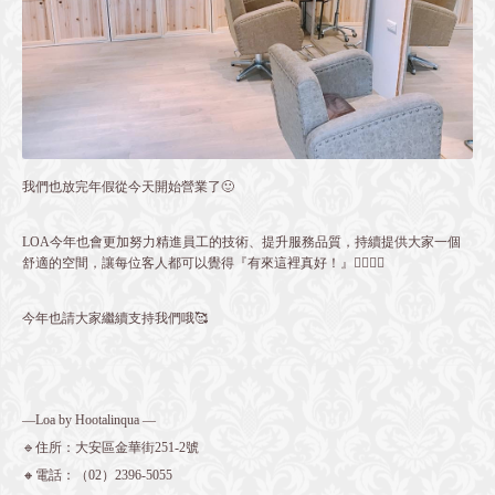
我們也放完年假從今天開始營業了🙂
LOA今年也會更加努力精進員工的技術、提升服務品質，持續提供大家一個
舒適的空間，讓每位客人都可以覺得『有來這裡真好！』👍🏻👍🏻
今年也請大家繼續支持我們哦🥰
—Loa by Hootalinqua —
🔹住所：大安區金華街251-2號
🔸電話：
（02）2396-5055