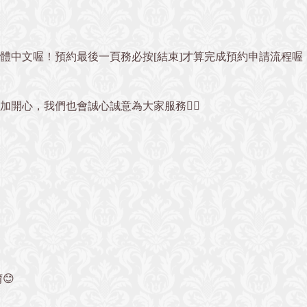
體中文喔！預約最後一頁務必按[結束]才算完成預約申請流程喔
加開心，我們也會誠心誠意為大家服務✊🏻
』
😊