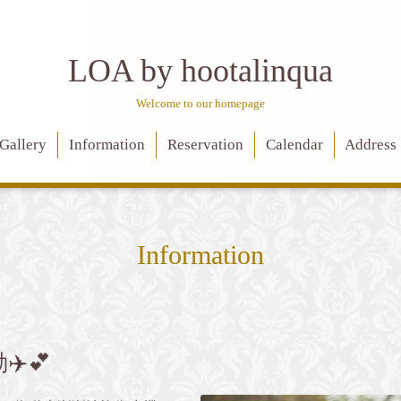
LOA by hootalinqua
Welcome to our homepage
Gallery
Information
Reservation
Calendar
Address
Information
️💕