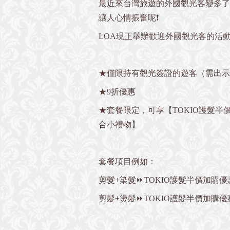
最近來台灣旅遊的外國觀光客變多了
讓人心情振奮呢❗️
LOA現正舉辦歡迎外國觀光客的活動
★僅限持有觀光簽證的遊客（需出示
★9折優惠
★套餐限定，可享【TOKIO護髮半
合小禮物】
套餐項目例如：
剪髮+染髮⏩TOKIO護髮半價加購
剪髮+燙髮⏩TOKIO護髮半價加購