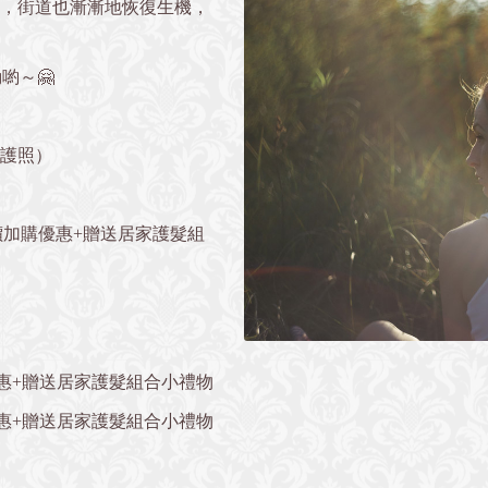
，街道也漸漸地恢復生機，
喲～🤗
護照）
價加購優惠+贈送居家護髮組
優惠+贈送居家護髮組合小禮物
優惠+贈送居家護髮組合小禮物