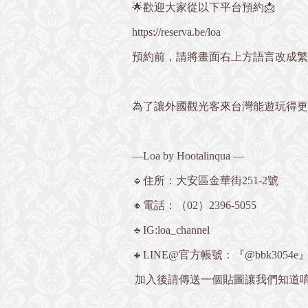
🌟歡迎大家從以下平台預約📩
https://reserva.be/loa
預約前，請將畫面右上方語言改成繁
為了讓外國觀光客來台灣能遊玩得更
—Loa by Hootalinqua —
🔹住所：大安區金華街251-2號
🔸電話：（02）2396-5055
🔹IG:loa_channel
🔸LINE@官方帳號：『@bbk3054e
加入後請傳送一個貼圖讓我們知道唷