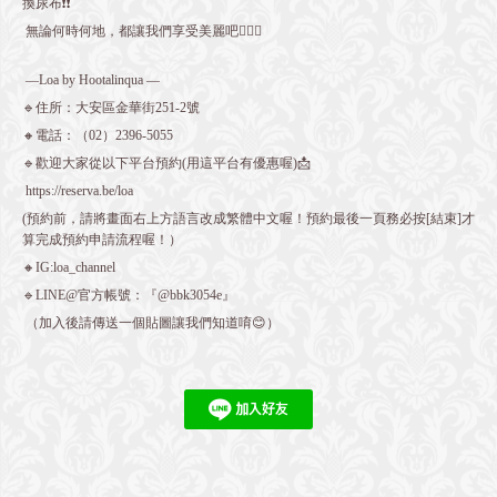
換尿布❗️❗️
無論何時何地，都讓我們享受美麗吧👍🏻💕
—Loa by Hootalinqua —
🔹住所：大安區金華街251-2號
🔸電話：（02）2396-5055
🔹歡迎大家從以下平台預約(用這平台有優惠喔)📩
https://reserva.be/loa
(預約前，請將畫面右上方語言改成繁體中文喔！預約最後一頁務必按[結束]才
算完成預約申請流程喔！）
🔸IG:loa_channel
🔹LINE@官方帳號：『@bbk3054e』
（加入後請傳送一個貼圖讓我們知道唷😊）