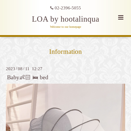
02-2396-5055
LOA by hootalinqua
Welcome to our homepage
Information
2023
/
08
/
11 12:27
Baby👶🏻 🛌 bed