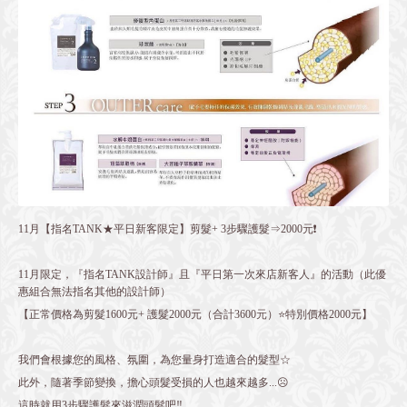
11月【指名TANK★平日新客限定】剪髮+ 3步驟護髮⇒2000元❗️
11月限定，『指名TANK設計師』且『平日第一次來店新客人』的活動（此優
惠組合無法指名其他的設計師）
【正常價格為剪髮1600元+ 護髮2000元（合計3600元）⭐️特別價格2000元】
我們會根據您的風格、氛圍，為您量身打造適合的髮型☆
此外，隨著季節變換，擔心頭髮受損的人也越來越多...☹️
這時就用3步驟護髮來滋潤頭髮吧‼️