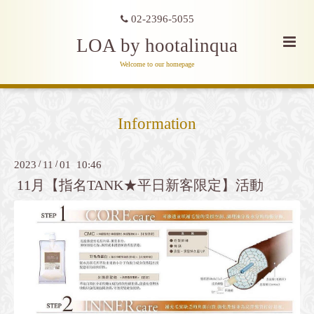
02-2396-5055
LOA by hootalinqua
Welcome to our homepage
Information
2023
/
11
/
01 10:46
11月【指名TANK★平日新客限定】活動