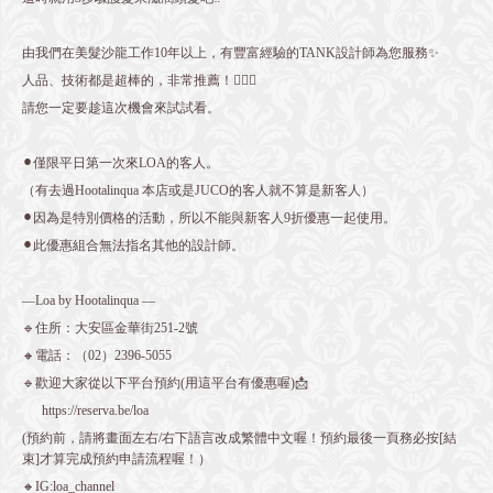
由我們在美髮沙龍工作10年以上，有豐富經驗的TANK設計師為您服務✨
人品、技術都是超棒的，非常推薦！💁🏻‍♂️
請您一定要趁這次機會來試試看。
⚫︎僅限平日第一次來LOA的客人。
（有去過Hootalinqua 本店或是JUCO的客人就不算是新客人）
⚫︎因為是特別價格的活動，所以不能與新客人9折優惠一起使用。
⚫︎此優惠組合無法指名其他的設計師。
—Loa by Hootalinqua —
🔹住所：大安區金華街251-2號
🔸電話：（02）2396-5055
🔹歡迎大家從以下平台預約(用這平台有優惠喔)📩
https://reserva.be/loa
(預約前，請將畫面左右/右下語言改成繁體中文喔！預約最後一頁務必按[結
束]才算完成預約申請流程喔！）
🔸IG:loa_channel