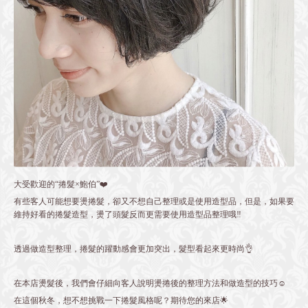
大受歡迎的“捲髮×鮑伯”❤️
有些客人可能想要燙捲髮，卻又不想自己整理或是使用造型品，但是，如果要
維持好看的捲髮造型，燙了頭髮反而更需要使用造型品整理哦‼️
透過做造型整理，捲髮的躍動感會更加突出，髮型看起來更時尚👌
在本店燙髮後，我們會仔細向客人說明燙捲後的整理方法和做造型的技巧☺️
在這個秋冬，想不想挑戰一下捲髮風格呢？期待您的來店🌟