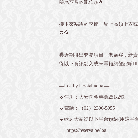
髮尾剪齊的鮑伯頭🌟
接下來寒冷的季節，配上高領上衣或
🧣🧶
🉐近期推出套餐項目，老顧客，新
從以下資訊點入或來電預約登記唷💁🏻‍
—Loa by Hootalinqua —
🔹住所：大安區金華街251-2號
🔸電話：（02）2396-5055
🔹歡迎大家從以下平台預約(用這平台
https://reserva.be/loa