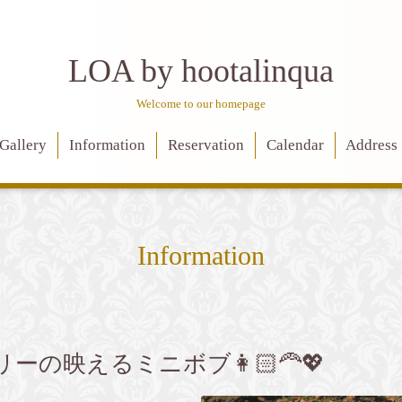
LOA by hootalinqua
Welcome to our homepage
Gallery
Information
Reservation
Calendar
Address
Information
の映えるミニボブ👩🏻‍🦰💖