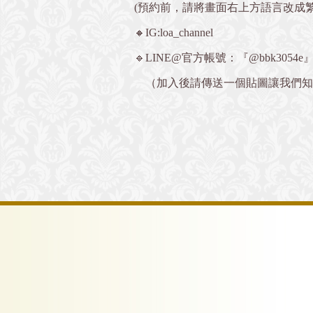
(預約前，請將畫面右上方語言改成
🔸IG:loa_channel
🔹LINE@官方帳號：『@bbk3054e
（加入後請傳送一個貼圖讓我們知