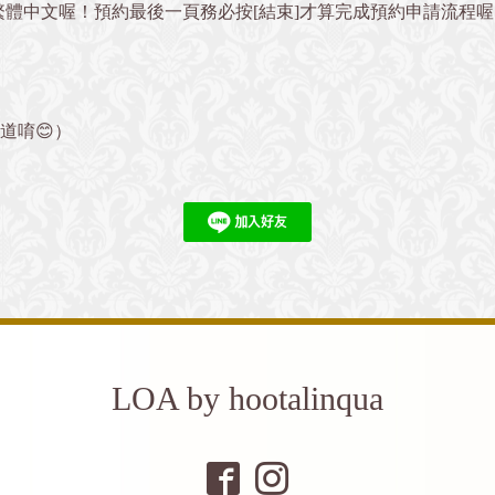
繁體中文喔！預約最後一頁務必按[結束]才算完成預約申請流程
』
道唷😊）
LOA by hootalinqua