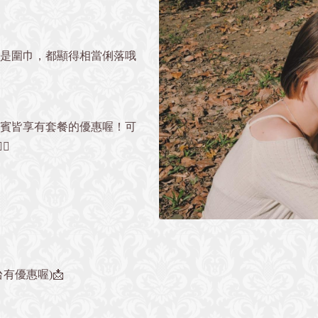
是圍巾，都顯得相當俐落哦
貴賓皆享有套餐的優惠喔！可
♀️
有優惠喔)📩