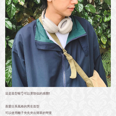
這是造型喔👌可以燙類似的感覺❗️
喜愛日系風格的男生造型
可以使用離子夾先夾出簡單的彎度