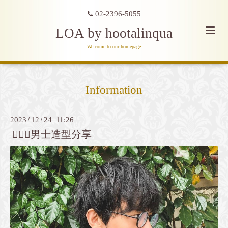
02-2396-5055
LOA by hootalinqua
Welcome to our homepage
Information
2023
/
12
/
24 11:26
💁🏻‍♂️男士造型分享