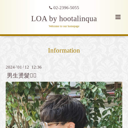
02-2396-5055
LOA by hootalinqua
Welcome to our homepage
Information
2024
/
01
/
12 12:36
男生燙髮👍🏻