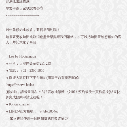
容易抓出線條感
非常推薦大家試試看😎👌
⋆┈┈┈┈┈┈┈┈┈┈┈┈┈┈┈⋆
過年前預約比較多，要提早預約哦！
如果要更改時間或取消也盡量早點跟我們聯絡，才可以把時間留給想預約的客
人，拜託大家了🙏🏻
—Loa by Hootalinqua —
🔹住所：大安區金華街251-2號
🔸電話：（02）2396-5055
🔹歡迎大家從以下平台預約(用這平台有優惠喔)📩
https://reserva.be/loa
(預約前，請將畫面右上方語言改成繁體中文喔！預約最後一頁務必按[結束]才
算完成預約申請流程喔！）
🔸IG:loa_channel
🔹LINE@官方帳號：『@bbk3054e』
（加入後請傳送一個貼圖讓我們知道唷😊）