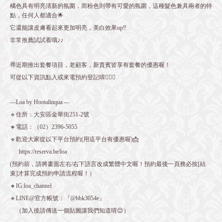
橘色具有明亮清新的氛圍，而粉色則帶有可愛的氛圍，這種髮色兼具兩者的特
點，任何人都適合🌟
它還能讓皮膚看起來更加明亮，美白效果up‼️
非常推薦試試看哦♪♪
🉐近期推出套餐項目，老顧客，新貴賓皆享有套餐的優惠喔！
可從以下資訊點入或來電預約登記唷💁🏻‍♀️
—Loa by Hootalinqua —
🔹住所：大安區金華街251-2號
🔸電話：（02）2396-5055
🔹歡迎大家從以下平台預約(用這平台有優惠喔)📩
https://reserva.be/loa
(預約前，請將畫面左右/右下語言改成繁體中文喔！預約最後一頁務必按[結
束]才算完成預約申請流程喔！）
🔸IG:loa_channel
🔹LINE@官方帳號：『@bbk3054e』
（加入後請傳送一個貼圖讓我們知道唷😊）