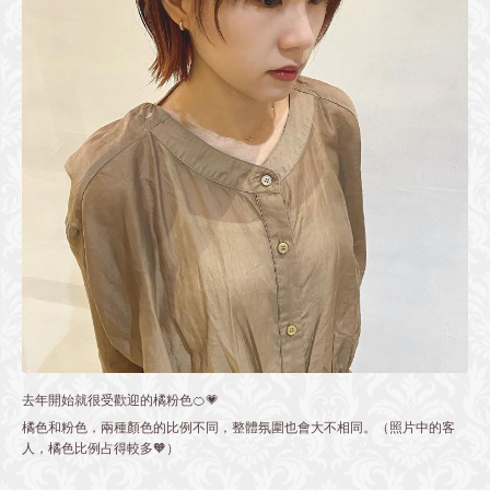
去年開始就很受歡迎的橘粉色🍊💗
橘色和粉色，兩種顏色的比例不同，整體氛圍也會大不相同。（照片中的客
人，橘色比例占得較多🧡）