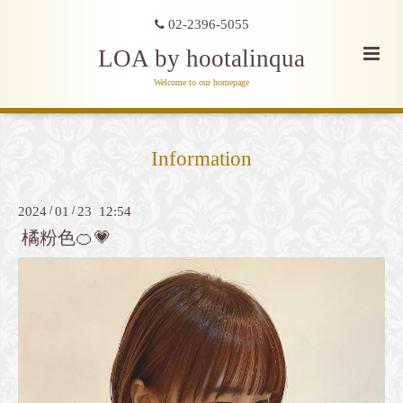
02-2396-5055
LOA by hootalinqua
Welcome to our homepage
Information
2024
/
01
/
23 12:54
橘粉色🍊💗