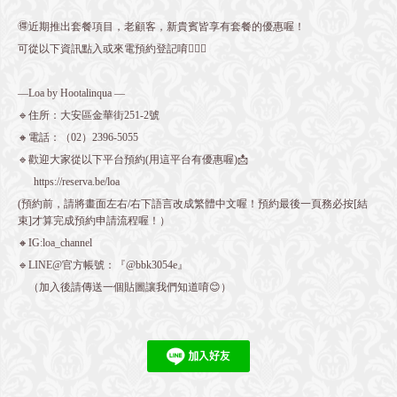
🉐近期推出套餐項目，老顧客，新貴賓皆享有套餐的優惠喔！
可從以下資訊點入或來電預約登記唷💁🏻‍♀️
—Loa by Hootalinqua —
🔹住所：大安區金華街251-2號
🔸電話：（02）2396-5055
🔹歡迎大家從以下平台預約(用這平台有優惠喔)📩
https://reserva.be/loa
(預約前，請將畫面左右/右下語言改成繁體中文喔！預約最後一頁務必按[結
束]才算完成預約申請流程喔！）
🔸IG:loa_channel
🔹LINE@官方帳號：『@bbk3054e』
（加入後請傳送一個貼圖讓我們知道唷😊）