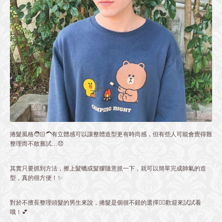
捲髮風格🧑🏻‍🦱有立體感可以讓整體造型更有時尚感，但有些人可能會覺得難
整理而不敢嘗試…😞
其實只要抓到方法，擦上髮蠟或髮膠隨意抓一下，就可以簡單完成帥氣的造
型，真的很方便！✨
對於不擅長整理頭髮的男生來說，捲髮是個很不錯的選擇👍🏻歡迎來試試看
哦！💕