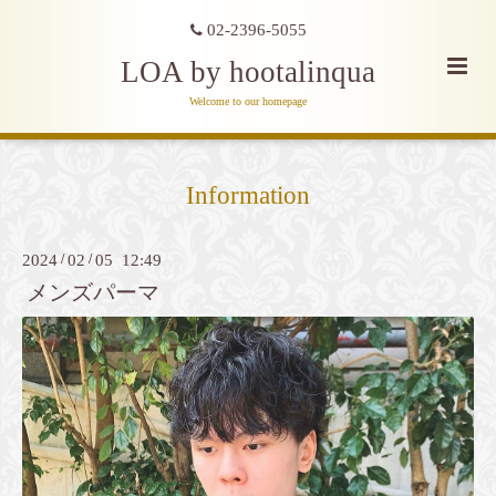
02-2396-5055
LOA by hootalinqua
Welcome to our homepage
Information
2024
/
02
/
05 12:49
メンズパーマ