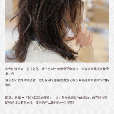
春天的溫差大、忽冷忽熱，接下來紫外線也會逐漸變強，頭髮會因此而乾燥受
損…😢
這個季節最好勤於護髮，做好保濕來修復溫度變化以及紫外線對頭髮帶來的損
傷😉
👍🏻強力推薦 ⏩『TOKIO深層護髮』，從內部補充頭髮的角蛋白，做完以後頭
髮強韌且柔順有光澤，效果約可以維持約一個月哦‼️