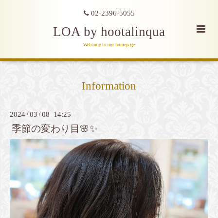
02-2396-5055
LOA by hootalinqua
Welcome to our homepage
Information
2024
/
03
/
08 14:25
季節の変わり目🌸✨