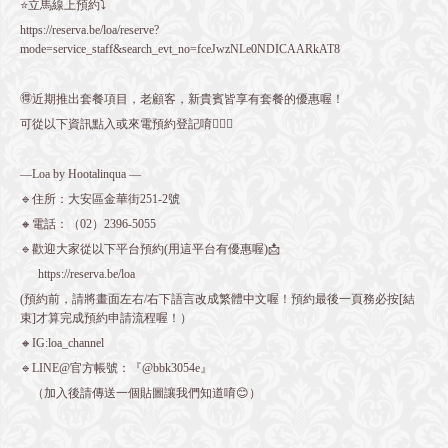
⭐️立馬線上預約⤵️
https://reserva.be/loa/reserve?
mode=service_staff&search_evt_no=fceJwzNLe0NDICAARkAT8
🉐近期推出套餐項目，老顧客，新貴賓皆享有套餐的優惠喔！
可從以下資訊點入或來電預約登記唷💁🏻‍♀️
—Loa by Hootalinqua —
🔹住所：大安區金華街251-2號
🔸電話：（02）2396-5055
🔹歡迎大家從以下平台預約(用這平台有優惠喔)📩
https://reserva.be/loa
(預約前，請將畫面左右/右下語言改成繁體中文喔！預約最後一頁務必按[結
束]才算完成預約申請流程喔！）
🔸IG:loa_channel
🔹LINE@官方帳號：『@bbk3054e』
（加入後請傳送一個貼圖讓我們知道唷😊）