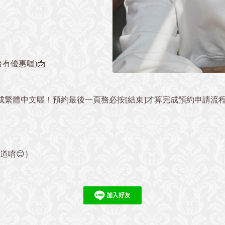
有優惠喔)📩
改成繁體中文喔！預約最後一頁務必按[結束]才算完成預約申請流
』
道唷😊）