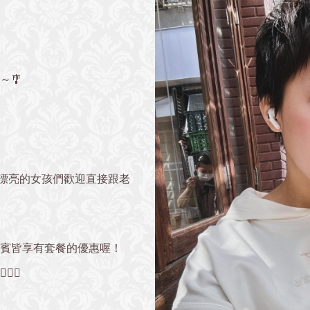
～🎐
愛漂亮的女孩們歡迎直接跟老
貴賓皆享有套餐的優惠喔！
‍♀️