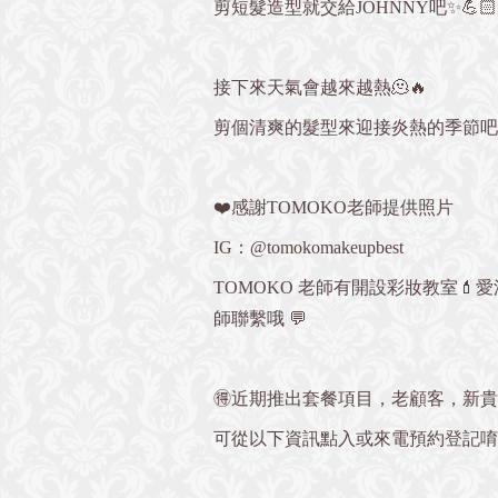
剪短髮造型就交給JOHNNY吧✨💪🏻
接下來天氣會越來越熱🫠🔥
剪個清爽的髮型來迎接炎熱的季節吧
❤️感謝TOMOKO老師提供照片
IG：@tomokomakeupbest
TOMOKO 老師有開設彩妝教室
師聯繫哦 💬
🉐近期推出套餐項目，老顧客，新
可從以下資訊點入或來電預約登記唷💁🏻