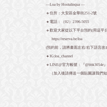
—Loa by Hootalinqua —
🔹住所：大安區金華街251-2號
🔸電話：（02）2396-5055
🔹歡迎大家從以下平台預約(用這平台
https://reserva.be/loa
(預約前，請將畫面左右/右下語言
🔸IG:loa_channel
🔹LINE@官方帳號：『@bbk3054e
（加入後請傳送一個貼圖讓我們知