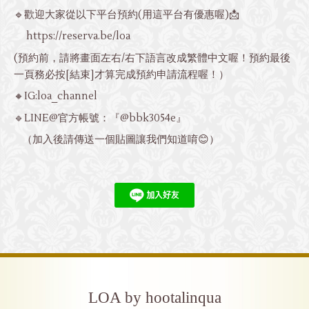
🔹歡迎大家從以下平台預約(用這平台有優惠喔)📩
https://reserva.be/loa
(預約前，請將畫面左右/右下語言改成繁體中文喔！預約最後
一頁務必按[結束]才算完成預約申請流程喔！）
🔸IG:loa_channel
🔹LINE@官方帳號：『@bbk3054e』
（加入後請傳送一個貼圖讓我們知道唷😊）
LOA by hootalinqua