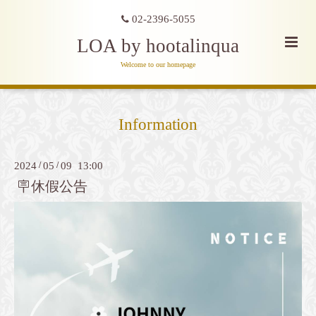
02-2396-5055
LOA by hootalinqua
Welcome to our homepage
Information
2024
/
05
/
09 13:00
🪧休假公告