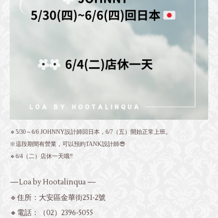
🔹5/30～6/6 JOHNNY設計師回日本，6/7（五）開始正常上班。
※這段期間有營業，可以預約TANK設計師😎
🔹6/4（二）店休一天哦‼️
—Loa by Hootalinqua —
🔹住所：大安區金華街251-2號
🔸電話：
（02）2396-5055