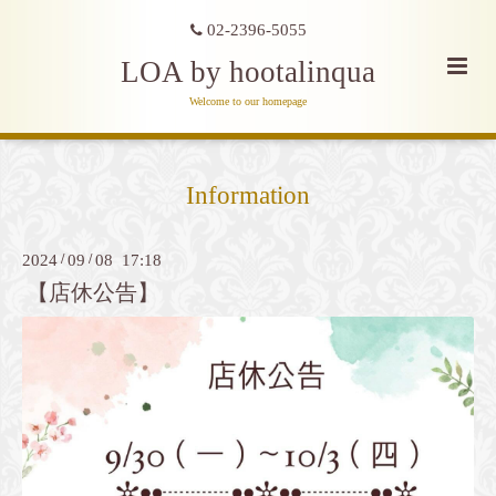
02-2396-5055
LOA by hootalinqua
Welcome to our homepage
Information
2024
/
09
/
08 17:18
【店休公告】