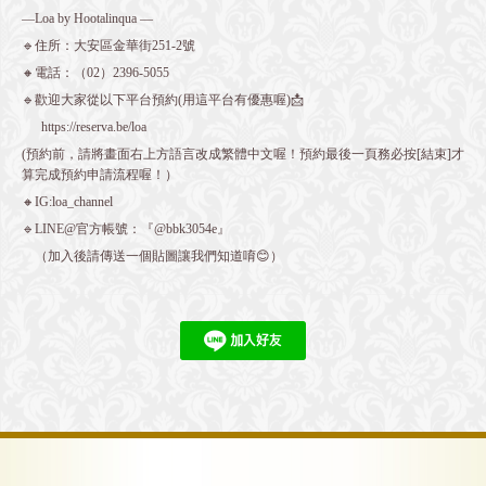
—Loa by Hootalinqua —
🔹住所：大安區金華街251-2號
🔸電話：（02）2396-5055
🔹歡迎大家從以下平台預約(用這平台有優惠喔)📩
https://reserva.be/loa
(預約前，請將畫面右上方語言改成繁體中文喔！預約最後一頁務必按[結束]才
算完成預約申請流程喔！）
🔸IG:loa_channel
🔹LINE@官方帳號：『@bbk3054e』
（加入後請傳送一個貼圖讓我們知道唷😊）