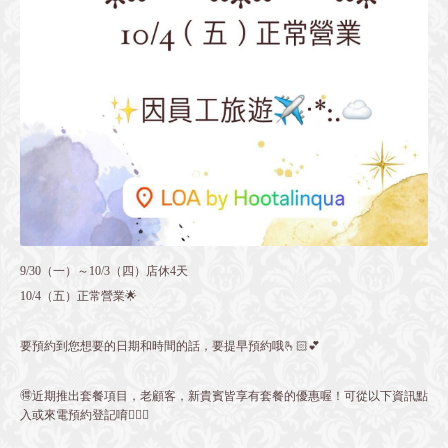
9/30（一）～10/3（四）店休4天
10/4（五）正常營業🌟
要預約到您想要的日期和時間的話，要提早預約哦🫰🏻💕
🉐近期推出套餐項目，老顧客，新貴賓皆享有套餐的優惠喔！可從以下資訊點
入或來電預約登記唷💁🏻‍♀️