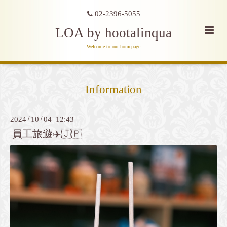
02-2396-5055
LOA by hootalinqua
Welcome to our homepage
Information
2024
/
10
/
04 12:43
員工旅遊✈️🇯🇵