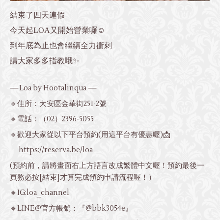
結束了四天連假
今天起LOA又開始營業囉☺️
到年底為止也會繼續全力衝刺
請大家多多指教哦✨
—Loa by Hootalinqua —
🔹住所：大安區金華街251-2號
🔸電話：
（02）2396-5055
🔹歡迎大家從以下平台預約(用這平台有優惠喔)📩
https://reserva.be/loa
(預約前，請將畫面右上方語言改成繁體中文喔！預約最後一
頁務必按[結束]才算完成預約申請流程喔！）
🔸IG:loa_channel
🔹LINE@官方帳號：『@bbk3054e』