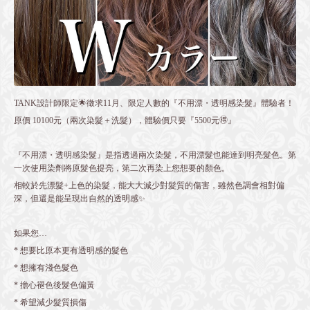
TANK設計師限定🌟徵求11月、限定人數的『不用漂・透明感染髮』體驗者！
原價 10100元（兩次染髮＋洗髮），體驗價只要『5500元🉐』
『不用漂・透明感染髮』是指透過兩次染髮，不用漂髮也能達到明亮髮色。第
一次使用染劑將原髮色提亮，第二次再染上您想要的顏色。
相較於先漂髮+上色的染髮，能大大減少對髮質的傷害，雖然色調會相對偏
深，但還是能呈現出自然的透明感✨
如果您…
* 想要比原本更有透明感的髮色
* 想擁有淺色髮色
* 擔心褪色後髮色偏黃
* 希望減少髮質損傷