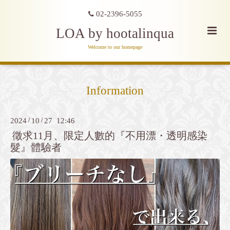
02-2396-5055
LOA by hootalinqua
Welcome to our homepage
Information
2024
/
10
/
27 12:46
徵求11月、限定人數的『不用漂・透明感染
髮』體驗者