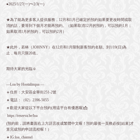
●2025/1/27(一)〜2/3(一)
★為了能為更多客人提供服務，12月和1月已確定的預約如果要更改時間或取
消的話，要等到下個月才能再預約。（如果取消12月的預約，可以預約1月；
如果取消1月的預約，可以預約2月）
★此外，若林（JOHNNY）在12月和1月限制新客預約名額。到1/19(日)為
止，每月只限20名。
期待大家的光臨☺️
—Loa by Hootalinqua —
🔹住所：大安區金華街251-2號
🔸電話：（02）2396-5055
🔹歡迎大家從以下平台預約(用這平台有優惠喔)📩
https://reserva.be/loa
(預約前，請將畫面右上方語言改成繁體中文喔！預約最後一頁務必按[結束]才
算完成預約申請流程喔！）
🔸IG:loa_channel