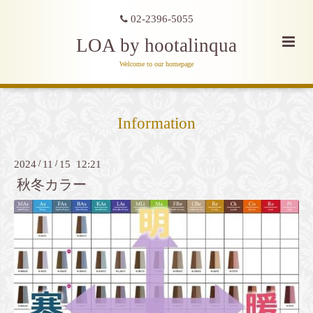
02-2396-5055
LOA by hootalinqua
Welcome to our homepage
Information
2024
/
11
/
15 12:21
秋冬カラー