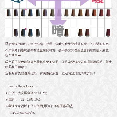
季節變換的時候，流行也隨之改變，這時也會想要稍微改變一下頭髮的顏色。
今年秋冬的趨勢是帶有溫暖感的材質，要不要試試看將溫暖的感覺融入髮色
呢？🧡🩷❤️
暖色系的髮色能讓膚色看起來更加紅潤，並且為髮絲增添光澤與溫暖感，營造
出柔和的印象☺️
這個月有染髮優惠活動，有興趣的朋友，歡迎向設計師詢問詳情！
—Loa by Hootalinqua —
🔹住所：大安區金華街251-2號
🔸電話：（02）2396-5055
🔹歡迎大家從以下平台預約(用這平台有優惠喔)📩
https://reserva.be/loa