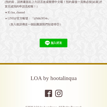
(預約前，請將畫面右上方語言改成繁體中文喔！預約最後一頁務必按[結束]才
算完成預約申請流程喔！）
🔸IG:loa_channel
🔹LINE@官方帳號：『@bbk3054e』
（加入後請傳送一個貼圖讓我們知道唷😊）
LOA by hootalinqua