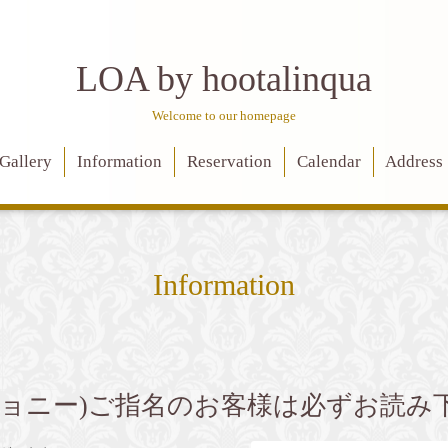
LOA by hootalinqua
Welcome to our homepage
Gallery
Information
Reservation
Calendar
Address
Information
ジョニー)ご指名のお客様は必ずお読み