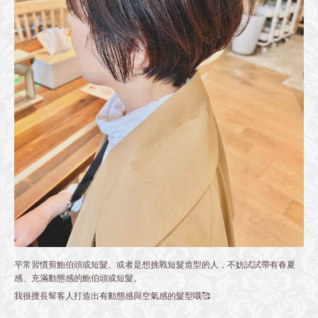
平常習慣剪鮑伯頭或短髮、或者是想挑戰短髮造型的人，不妨試試帶有春夏
感、充滿動態感的鮑伯頭或短髮。
我很擅長幫客人打造出有動態感與空氣感的髮型哦🥰