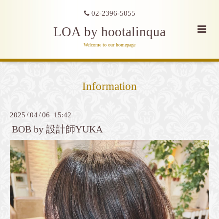
02-2396-5055
LOA by hootalinqua
Welcome to our homepage
Information
2025
/
04
/
06 15:42
BOB by 設計師YUKA