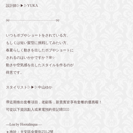
設計師▷▶▷YUKA
୨୧┈┈┈┈┈┈┈┈┈┈┈┈┈୨୧
いつもボブやショートをされている方、
もしくは短い髪型に挑戦してみたい方、
春夏らしく動きを出したボブやショートに
されるのはいかかですか？🌸✨
動きや空気感を出したスタイルを作るのが
得意です。
スタイリスト▷▶▷中山ゆか
🉐近期推出套餐項目，老顧客，新貴賓皆享有套餐的優惠喔！
可從以下資訊點入或來電預約登記唷💁🏻‍♀️
—Loa by Hootalinqua —
🔹地址：大安區金華街251-2號