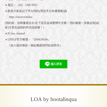
🔸電話：（02）2396-5055
🔹歡迎大家從以下平台預約(用這平台有優惠喔)📩
https://reserva.be/loa
(預約前，請將畫面左右/右下語言改成繁體中文喔！預約最後一頁務必按[結
束]才算完成預約申請流程喔！）
🔸IG:loa_channel
🔹LINE@官方帳號：『@bbk3054e』
（加入後請傳送一個貼圖讓我們知道唷😊）
LOA by hootalinqua