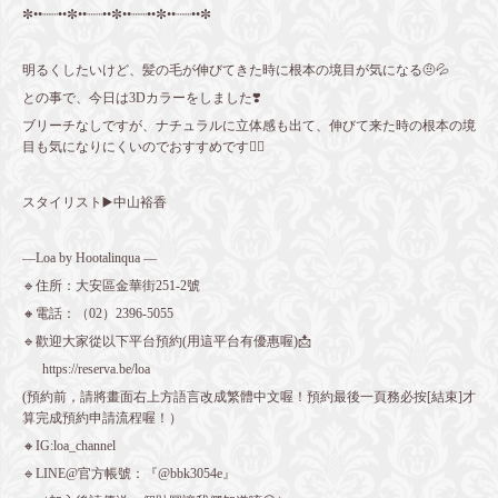
✼••┈┈••✼••┈┈••✼••┈┈••✼••┈┈••✼
明るくしたいけど、髪の毛が伸びてきた時に根本の境目が気になる🤨💦
との事で、今日は3Dカラーをしました❣️
ブリーチなしですが、ナチュラルに立体感も出て、伸びて来た時の根本の境
目も気になりにくいのでおすすめです👍🏻
スタイリスト▶️中山裕香
—Loa by Hootalinqua —
🔹住所：大安區金華街251-2號
🔸電話：（02）2396-5055
🔹歡迎大家從以下平台預約(用這平台有優惠喔)📩
https://reserva.be/loa
(預約前，請將畫面右上方語言改成繁體中文喔！預約最後一頁務必按[結束]才
算完成預約申請流程喔！）
🔸IG:loa_channel
🔹LINE@官方帳號：『@bbk3054e』