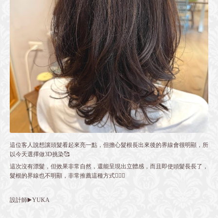
這位客人說想讓頭髮看起來亮一點，但擔心髮根長出來後的界線會很明顯，所
以今天選擇做3D挑染🥰
這次沒有漂髮，但效果非常自然，還能呈現出立體感，而且即使頭髮長長了，
髮根的界線也不明顯，非常推薦這種方式👌🏻✨️
設計師▶️YUKA