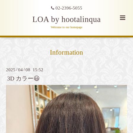
02-2396-5055
LOA by hootalinqua
Welcome to our homepage
Information
2025
/
04
/
08 15:52
3D カラー😃