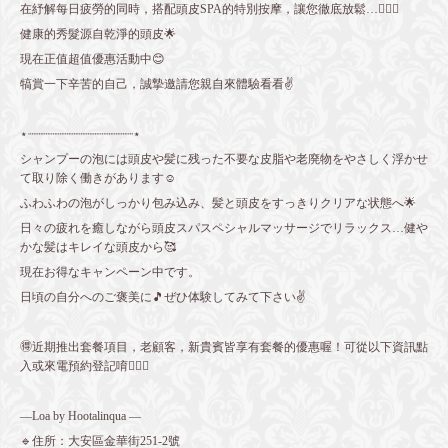
在紓解每日疲勞的同時，搭配頭皮SPA的特別按摩，讓您徹底放鬆…🧖🏼‍♀️
健康的秀髮源自乾淨的頭皮🌟
現在正值超值優惠活動中😊
犒賞一下辛苦的自己，誠摯邀請您親自來體驗看看✌️
⋆┈┈┈┈┈┈┈┈┈┈┈┈┈┈┈⋆
シャンプーの泡には頭皮や髪に残った不要な皮脂や老廃物をやさしく浮かせ
て取り除く働きがあります☺️
ふわふわの泡がしっかり包み込み、髪と頭皮をすっきりクリアな状態へ🌟
日々の疲れを癒しながら頭皮スパスペシャルマッサージでリラックス…健や
かな髪はキレイな頭皮から🥰
現在お得なキャンペーン中です。
日頃の自分へのご褒美に🎵ぜひ体験してみて下さい✌️
🉐近期推出套餐項目，老顧客，新貴賓皆享有套餐的優惠喔！可從以下資訊點
入或來電預約登記唷💁🏻‍♀️
—Loa by Hootalinqua —
🔹住所：大安區金華街251-2號