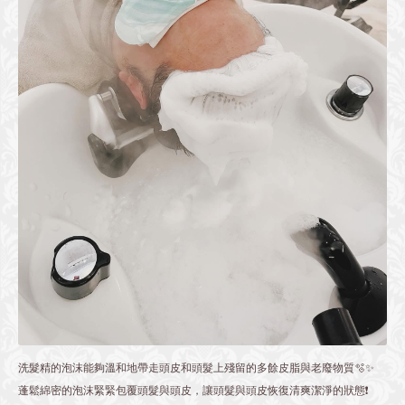
洗髮精的泡沫能夠溫和地帶走頭皮和頭髮上殘留的多餘皮脂與老廢物質🫧✨
蓬鬆綿密的泡沫緊緊包覆頭髮與頭皮，讓頭髮與頭皮恢復清爽潔淨的狀態❗️