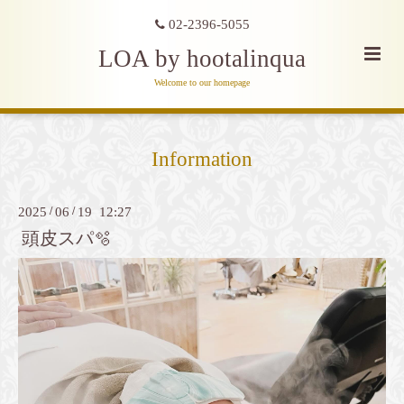
02-2396-5055
LOA by hootalinqua
Welcome to our homepage
Information
2025
/
06
/
19 12:27
頭皮スパ🫧