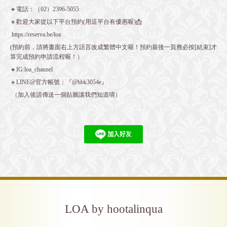
🔸電話：（02）2396-5055
🔹歡迎大家從以下平台預約(用這平台有優惠喔)📩
https://reserva.be/loa
(預約前，請將畫面右上方語言改成繁體中文喔！預約最後一頁務必按[結束]才
算完成預約申請流程喔！）
🔸IG:loa_channel
🔹LINE@官方帳號：『@bbk3054e』
（加入後請傳送一個貼圖讓我們知道唷）
LOA by hootalinqua