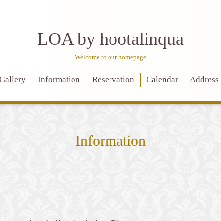
LOA by hootalinqua
Welcome to our homepage
Gallery
Information
Reservation
Calendar
Address
Information