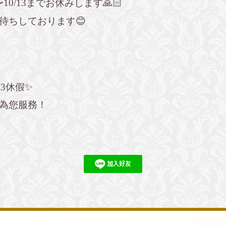
10/13までお休みします🙏🏻
お待ちしております😊
13休假✨
待為您服務！