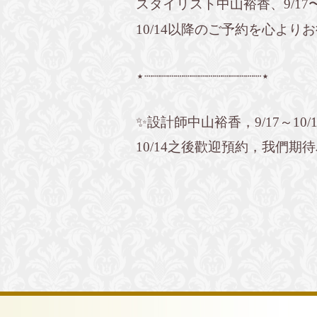
スタイリスト中山裕香、9/17〜
10/14以降のご予約を心より
⋆┈┈┈┈┈┈┈┈┈┈┈┈┈┈┈⋆
✨設計師中山裕香，9/17～10/
10/14之後歡迎預約，我們期