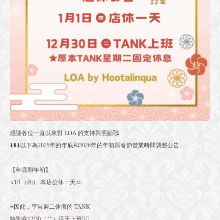
感謝各位一直以來對 LOA 的支持與照顧🥰
⬇️⬇️⬇️以下為2025年的年底和2026年的年初與春節營業時間調整公告。
【年底和年初】
⭐️1/1（四） 本店公休一天☺️
⭐️因此，平常週二休假的 TANK
特別在12/30（二）這天上班👌🏻