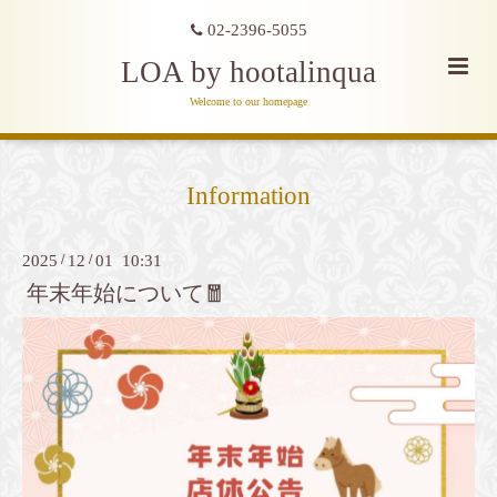
02-2396-5055
LOA by hootalinqua
Welcome to our homepage
Information
2025
/
12
/
01 10:31
年末年始について🧧