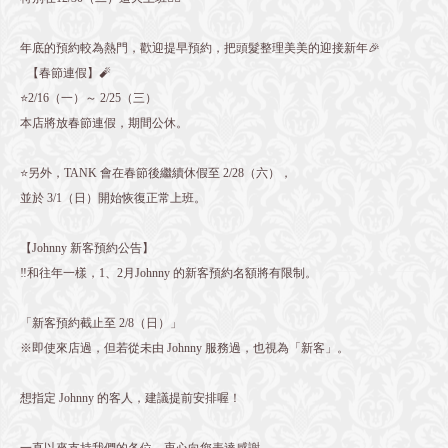
年底的預約較為熱門，歡迎提早預約，把頭髮整理美美的迎接新年🎉
【春節連假】🧨
⭐️2/16（一）～ 2/25（三）
本店將放春節連假，期間公休。
⭐️另外，TANK 會在春節後繼續休假至 2/28（六），
並於 3/1（日）開始恢復正常上班。
【Johnny 新客預約公告】
‼️和往年一樣，1、2月Johnny 的新客預約名額將有限制。
「新客預約截止至 2/8（日）」
※即使來店過，但若從未由 Johnny 服務過，也視為「新客」。
想指定 Johnny 的客人，建議提前安排喔！
一直以來支持我們的各位，衷心向您表達感謝。