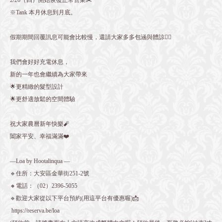
※Tank 本月休息到月底。
假期期間回覆訊息可能會比較慢，還請大家多多包涵與體諒🙇‍♀️
我們會好好充電休息，
新的一年也會繼續為大家帶來
🌟更精緻的髮型設計
🌟更舒適放鬆的空間體驗
祝大家農曆新年快樂🧨
闔家平安、幸福滿滿❤️
—Loa by Hootalinqua —
🔹住所：大安區金華街251-2號
🔸電話：（02）2396-5055
🔹歡迎大家從以下平台預約(用這平台有優惠喔)📩
https://reserva.be/loa