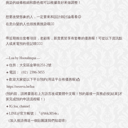
挑染的線條粗細和顏色都可以根據喜好來做調整！
想要改變形象的人，一定要來和設計師討論看看😊
在意白髮的人也很推薦挑染哦👍🏻
🉐近期推出套餐項目，老顧客，新貴賓皆享有套餐的優惠喔！可從以下資訊點
入或來電預約登記唷💁🏻‍♀️
—Loa by Hootalinqua —
🔹住所：大安區金華街251-2號
🔸電話：（02）2396-5055
🔹歡迎大家從以下平台預約(用這平台有優惠喔)📩
https://reserva.be/loa
(預約前，請將畫面右上方語言改成繁體中文喔！預約最後一頁務必按[結束]才
算完成預約申請流程喔！）
🔸IG:loa_channel
🔹LINE@官方帳號：『@bbk3054e』
（加入後請傳送一個貼圖讓我們知道唷）