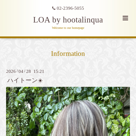
02-2396-5055
LOA by hootalinqua
Welcome to our homepage
Information
2026
/
04
/
28 15:21
ハイトーン☀️