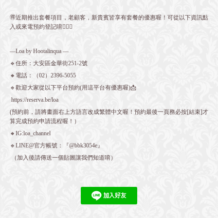
🉐近期推出套餐項目，老顧客，新貴賓皆享有套餐的優惠喔！可從以下資訊點
入或來電預約登記唷💁🏻‍♀️
—Loa by Hootalinqua —
🔹住所：大安區金華街251-2號
🔸電話：（02）2396-5055
🔹歡迎大家從以下平台預約(用這平台有優惠喔)📩
https://reserva.be/loa
(預約前，請將畫面右上方語言改成繁體中文喔！預約最後一頁務必按[結束]才
算完成預約申請流程喔！）
🔸IG:loa_channel
🔹LINE@官方帳號：『@bbk3054e』
（加入後請傳送一個貼圖讓我們知道唷）