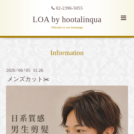
02-2396-5055
LOA by hootalinqua
Welcome to our homepage
Information
2026
/
06
/
05 11:26
メンズカット✂️