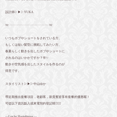
設計師▷▶▷YUKA
୨୧┈┈┈┈┈┈┈┈┈┈┈┈┈୨୧
いつもボブやショートをされている方、
もしくは短い髪型に挑戦してみたい方、
春夏らしく動きを出したボブやショートに
されるのはいかかですか？🌸✨
動きや空気感を出したスタイルを作るのが
得意です。
スタイリスト▷▶▷中山ゆか
🉐近期推出套餐項目，老顧客，新貴賓皆享有套餐的優惠喔！
可從以下資訊點入或來電預約登記唷💁🏻‍♀️
—Loa by Hootalinqua —