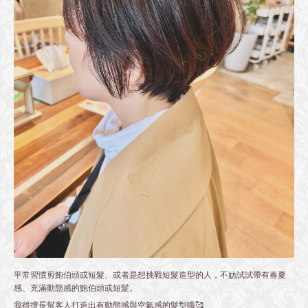
平常習慣剪鮑伯頭或短髮、或者是想挑戰短髮造型的人，不妨試試帶有春夏
感、充滿動態感的鮑伯頭或短髮。
我很擅長幫客人打造出有動態感與空氣感的髮型哦🥰