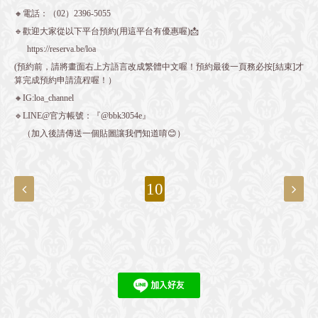
🔸電話：（02）2396-5055
🔹歡迎大家從以下平台預約(用這平台有優惠喔)📩
https://reserva.be/loa
(預約前，請將畫面右上方語言改成繁體中文喔！預約最後一頁務必按[結束]才
算完成預約申請流程喔！）
🔸IG:loa_channel
🔹LINE@官方帳號：『@bbk3054e』
（加入後請傳送一個貼圖讓我們知道唷😊）
10