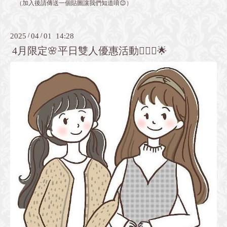
（加入後請傳送一個貼圖讓我們知道唷😊）
2025
/
04
/
01 14:28
4月限定🌸平日雙人優惠活動💇🏻‍♀️🌟