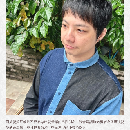
對於髮質細軟且不容易做出髮量感的男性朋友，我會建議透過剪層次來增強髮
型的蓬鬆感，並且也會教您一些做造型的小技巧📝✨