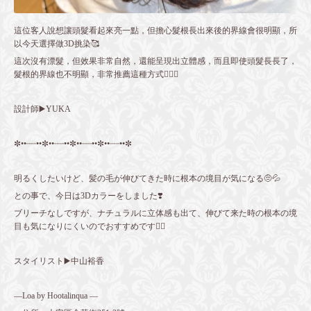
這位客人說想讓頭髮看起來亮一點，但擔心髮根長出來後的界線會很明顯，所
以今天選擇做3D挑染🥰
這次沒有漂髮，但效果非常自然，還能呈現出立體感，而且即使頭髮長長了，
髮根的界線也不明顯，非常推薦這種方式👌🏻✨️
設計師▶️YUKA
✼••┈┈••✼••┈┈••✼••┈┈••✼••┈┈••✼
明るくしたいけど、髪の毛が伸びてきた時に根本の境目が気になる🤨💦
との事で、今日は3Dカラーをしました❣️
ブリーチなしですが、ナチュラルに立体感も出て、伸びて来た時の根本の境
目も気になりにくいのでおすすめです👍🏻
スタイリスト▶️中山裕香
—Loa by Hootalinqua —