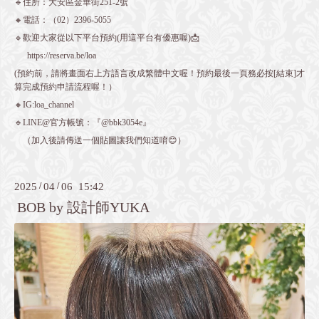
🔹住所：大安區金華街251-2號
🔸電話：（02）2396-5055
🔹歡迎大家從以下平台預約(用這平台有優惠喔)📩
https://reserva.be/loa
(預約前，請將畫面右上方語言改成繁體中文喔！預約最後一頁務必按[結束]才
算完成預約申請流程喔！）
🔸IG:loa_channel
🔹LINE@官方帳號：『@bbk3054e』
（加入後請傳送一個貼圖讓我們知道唷😊）
2025
/
04
/
06 15:42
BOB by 設計師YUKA