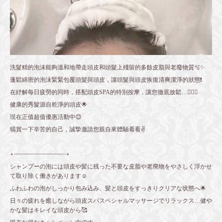
洗髮精的泡沫能夠溫和地帶走頭皮和頭髮上殘留的多餘皮脂與老廢物質🫧✨
蓬鬆綿密的泡沫緊緊包覆頭髮與頭皮，讓頭髮與頭皮恢復清爽潔淨的狀態❗️
在紓解每日疲勞的同時，搭配頭皮SPA的特別按摩，讓您徹底放鬆…🧖🏼‍♀️
健康的秀髮源自乾淨的頭皮🌟
現在正值超值優惠活動中😊
犒賞一下辛苦的自己，誠摯邀請您親自來體驗看看✌️
⋆┈┈┈┈┈┈┈┈┈┈┈┈┈┈┈⋆
シャンプーの泡には頭皮や髪に残った不要な皮脂や老廃物をやさしく浮かせ
て取り除く働きがあります☺️
ふわふわの泡がしっかり包み込み、髪と頭皮をすっきりクリアな状態へ🌟
日々の疲れを癒しながら頭皮スパスペシャルマッサージでリラックス…健や
かな髪はキレイな頭皮から🥰