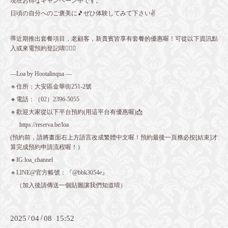
現在お得なキャンペーン中です。
日頃の自分へのご褒美に🎵ぜひ体験してみて下さい✌️
🉐近期推出套餐項目，老顧客，新貴賓皆享有套餐的優惠喔！可從以下資訊點
入或來電預約登記唷💁🏻‍♀️
—Loa by Hootalinqua —
🔹住所：大安區金華街251-2號
🔸電話：（02）2396-5055
🔹歡迎大家從以下平台預約(用這平台有優惠喔)📩
https://reserva.be/loa
(預約前，請將畫面右上方語言改成繁體中文喔！預約最後一頁務必按[結束]才
算完成預約申請流程喔！）
🔸IG:loa_channel
🔹LINE@官方帳號：『@bbk3054e』
（加入後請傳送一個貼圖讓我們知道唷）
2025
/
04
/
08 15:52