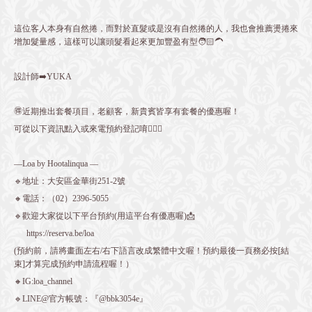
這位客人本身有自然捲，而對於直髮或是沒有自然捲的人，我也會推薦燙捲來
增加髮量感，這樣可以讓頭髮看起來更加豐盈有型🧑🏻‍🦱
設計師➡️YUKA
🉐近期推出套餐項目，老顧客，新貴賓皆享有套餐的優惠喔！
可從以下資訊點入或來電預約登記唷💁🏻‍♀️
—Loa by Hootalinqua —
🔹地址：大安區金華街251-2號
🔸電話：（02）2396-5055
🔹歡迎大家從以下平台預約(用這平台有優惠喔)📩
https://reserva.be/loa
(預約前，請將畫面左右/右下語言改成繁體中文喔！預約最後一頁務必按[結
束]才算完成預約申請流程喔！）
🔸IG:loa_channel
🔹LINE@官方帳號：『@bbk3054e』