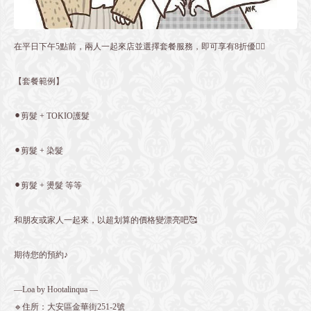
在平日下午5點前，兩人一起來店並選擇套餐服務，即可享有8折優❤️‍🔥
【套餐範例】
⚫︎剪髮 + TOKIO護髮
⚫︎剪髮 + 染髮
⚫︎剪髮 + 燙髮 等等
和朋友或家人一起來，以超划算的價格變漂亮吧🥰
期待您的預約♪
—Loa by Hootalinqua —
🔹住所：大安區金華街251-2號