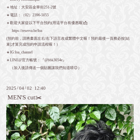
🔹地址：大安區金華街251-2號
🔸電話：（02）2396-5055
🔹歡迎大家從以下平台預約(用這平台有優惠喔)📩
https://reserva.be/loa
(預約前，請將畫面左右/右下語言改成繁體中文喔！預約最後一頁務必按[結
束]才算完成預約申請流程喔！）
🔸IG:loa_channel
🔹LINE@官方帳號：『@bbk3054e』
（加入後請傳送一個貼圖讓我們知道唷😊）
2025
/
04
/
02 12:40
MEN'S cut✂️